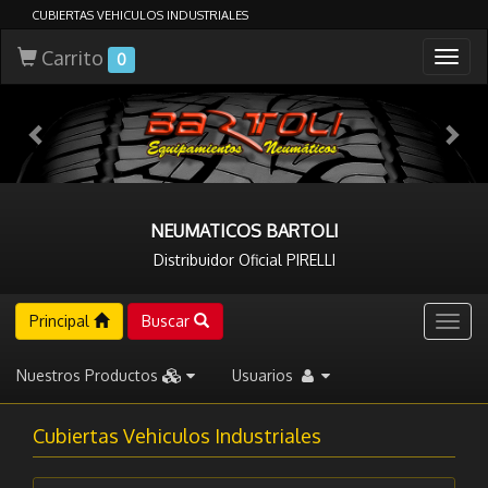
CUBIERTAS VEHICULOS INDUSTRIALES
Carrito
Togg
0
navig
NEUMATICOS BARTOLI
Distribuidor Oficial PIRELLI
Principal
Buscar
Togg
navig
Nuestros Productos
Usuarios
Cubiertas Vehiculos Industriales