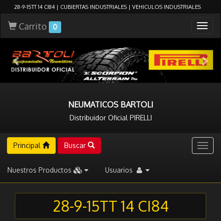
28-9-15TT 14 CI84 | CUBIERTAS INDUSTRIALES | VEHICULOS INDUSTRIALES
Carrito
Togg
0
navig
NEUMATICOS BARTOLI
Distribuidor Oficial PIRELLI
Principal
Buscar
Togg
navig
Nuestros Productos
Usuarios
28-9-15TT 14 CI84