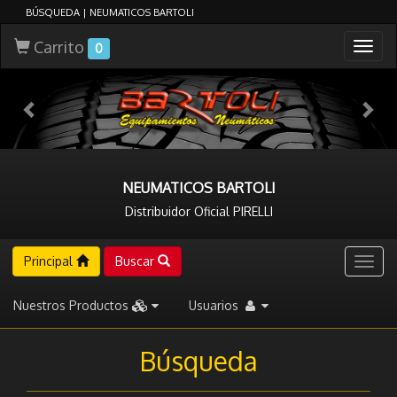
BÚSQUEDA | NEUMATICOS BARTOLI
Carrito
Togg
0
navig
NEUMATICOS BARTOLI
Distribuidor Oficial PIRELLI
Principal
Buscar
Togg
navig
Nuestros Productos
Usuarios
Búsqueda