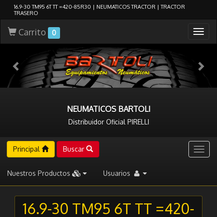
16.9-30 TM95 6T TT =420-85R30 | NEUMATICOS TRACTOR | TRACTOR
TRASERO
Carrito
Togg
0
navig
NEUMATICOS BARTOLI
Distribuidor Oficial PIRELLI
Principal
Buscar
Togg
navig
Nuestros Productos
Usuarios
16.9-30 TM95 6T TT =420-