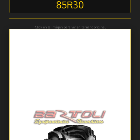
85R30
Click en la imágen para ver en tamaño original