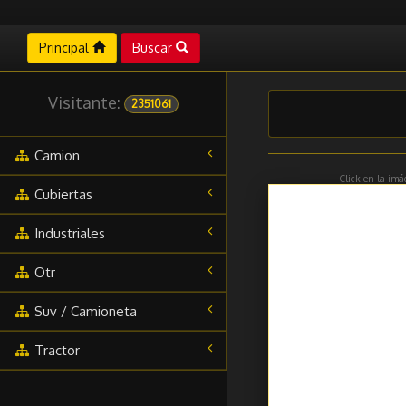
Principal
Buscar
Visitante:
2351061
Camion
Click en la imá
Cubiertas
Industriales
Otr
Suv / Camioneta
Tractor