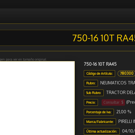
750-16 10T RA4
gen para ver en tamaño original
750-16 10T RA45
780300
Código de Artículo:
NEUMATICOS TR
Rubro:
TRACTOR DEL
Sub Rubro:
(Pre
Consultar $
Precio:
21,00 %
Porcentaje de Iva:
PIRELLI
Marca/Fabricante:
04/10/
Última actualización: