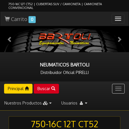
750-16C 12T CT52 | CUBIERTAS SUV / CAMIONETA | CAMIONETA
CONVENCIONAL
Carrito
Togg
0
navig
NEUMATICOS BARTOLI
Distribuidor Oficial PIRELLI
Principal
Buscar
Togg
navig
Nuestros Productos
Usuarios
750-16C 12T CT52