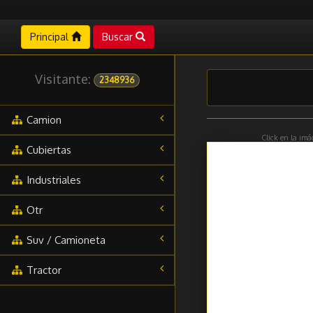
Principal
Buscar
Visitante:
2348936
Camion
Click en la imá
Cubiertas
Industriales
Otr
Suv / Camioneta
Tractor