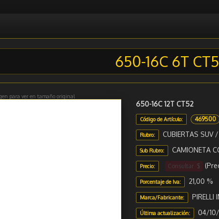
650-16C 6T CT
gen para ver en tamaño original
650-16C 12T CT52
469500
Código de Artículo:
CUBIERTAS SUV 
Rubro:
CAMIONETA C
Sub Rubro:
(Pre
Consultar $
Precio:
21,00 %
Porcentaje de Iva:
PIRELLI
Marca/Fabricante:
04/10/
Última actualización: