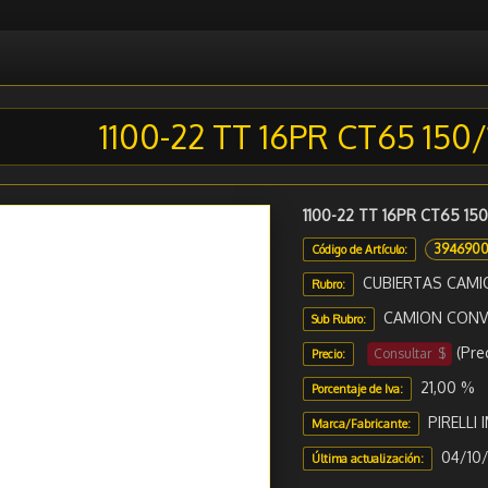
1100-22 TT 16PR CT65 150
1100-22 TT 16PR CT65 15
394690
Código de Artículo:
CUBIERTAS CAMI
Rubro:
CAMION CONVE
Sub Rubro:
(Pre
Consultar $
Precio:
21,00 %
Porcentaje de Iva:
PIRELLI
Marca/Fabricante:
04/10/
Última actualización: