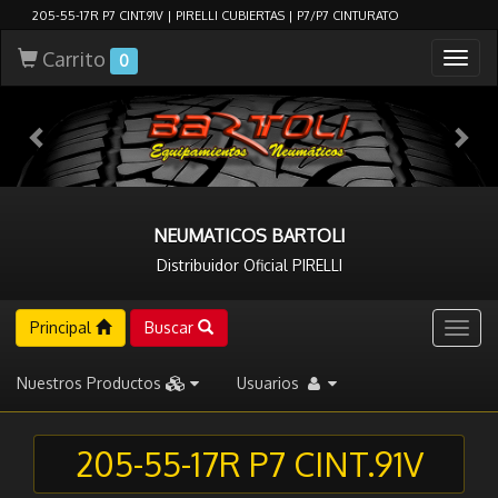
205-55-17R P7 CINT.91V | PIRELLI CUBIERTAS | P7/P7 CINTURATO
Carrito
Togg
0
navig
NEUMATICOS BARTOLI
Distribuidor Oficial PIRELLI
Principal
Buscar
Togg
navig
Nuestros Productos
Usuarios
205-55-17R P7 CINT.91V