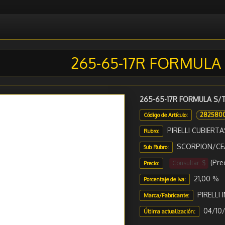
265-65-17R FORMULA 
265-65-17R FORMULA S/T
282580
Código de Artículo:
PIRELLI CUBIERTA
Rubro:
SCORPION/CE
Sub Rubro:
(Pre
Consultar $
Precio:
21,00 %
Porcentaje de Iva:
PIRELLI
Marca/Fabricante:
04/10/
Última actualización: