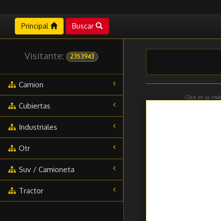
Principal
Buscar
Visitante:
2353943
Camion
Click en la imá
Cubiertas
Industriales
Otr
Suv / Camioneta
Tractor