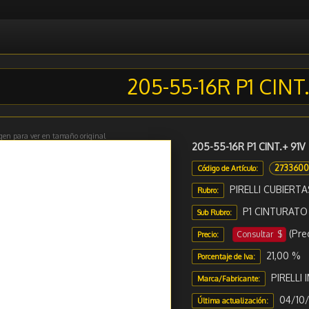
205-55-16R P1 CINT.
gen para ver en tamaño original
205-55-16R P1 CINT.+ 91V
273360
Código de Artículo:
PIRELLI CUBIERTA
Rubro:
P1 CINTURATO
Sub Rubro:
(Pre
Consultar $
Precio:
21,00 %
Porcentaje de Iva:
PIRELLI
Marca/Fabricante:
04/10/
Última actualización: