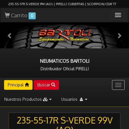
235-55-17R S-VERDE 99V (AO) | PIRELLI CUBIERTAS | SCORPION/CEAT TT
Carrito
Togg
0
navig
NEUMATICOS BARTOLI
Distribuidor Oficial PIRELLI
Principal
Buscar
Togg
navig
Nuestros Productos
Usuarios
235-55-17R S-VERDE 99V