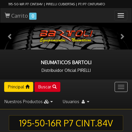
195-50-16R P7 CINT.84V | PIRELLI CUBIERTAS | P7/P7 CINTURATO
Carrito
Togg
0
navig
NEUMATICOS BARTOLI
Distribuidor Oficial PIRELLI
Principal
Buscar
Togg
navig
Nuestros Productos
Usuarios
195-50-16R P7 CINT.84V