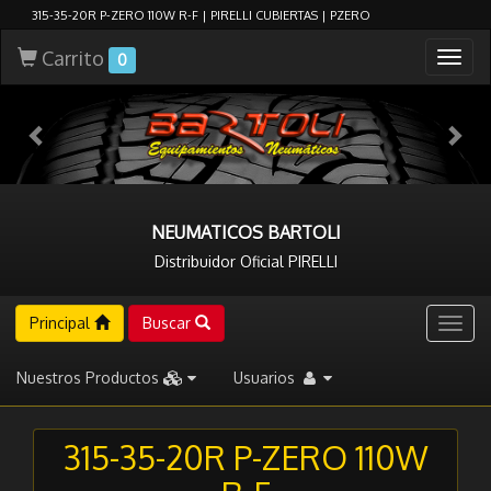
315-35-20R P-ZERO 110W R-F | PIRELLI CUBIERTAS | PZERO
Carrito
Togg
0
navig
NEUMATICOS BARTOLI
Distribuidor Oficial PIRELLI
Principal
Buscar
Togg
navig
Nuestros Productos
Usuarios
315-35-20R P-ZERO 110W