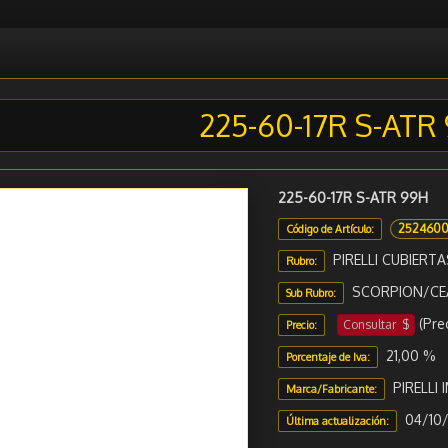
225-60-17R S-ATR
225-60-17R S-ATR 99H
252460
Código de Artículo:
PIRELLI CUBIERTA
Rubro:
SCORPION/CE
Sub Rubro:
(Pre
Consultar $
Precio:
21,00 %
Porcentaje de Iva:
PIRELLI
Marca/Fabricante:
04/10/
Última actualización: