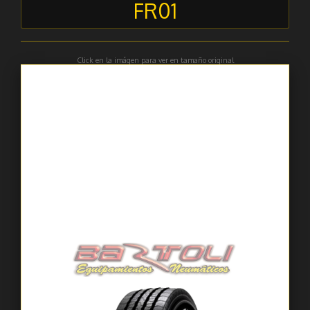
FR01
Click en la imágen para ver en tamaño original