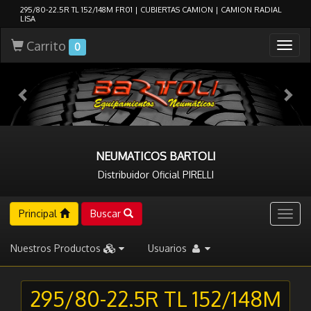
295/80-22.5R TL 152/148M FR01 | CUBIERTAS CAMION | CAMION RADIAL
LISA
Carrito
Togg
0
navig
NEUMATICOS BARTOLI
Distribuidor Oficial PIRELLI
Principal
Buscar
Togg
navig
Nuestros Productos
Usuarios
295/80-22.5R TL 152/148M