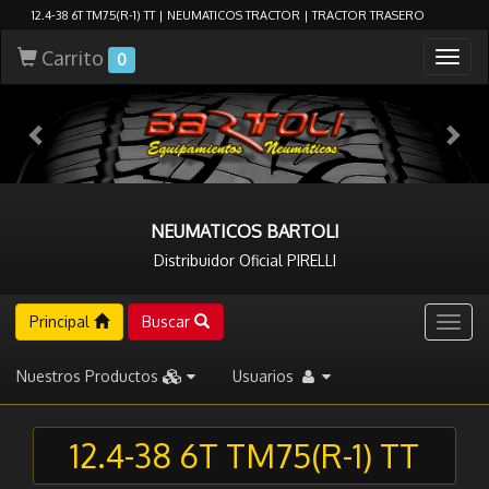
12.4-38 6T TM75(R-1) TT | NEUMATICOS TRACTOR | TRACTOR TRASERO
Carrito
Togg
0
navig
NEUMATICOS BARTOLI
Distribuidor Oficial PIRELLI
Principal
Buscar
Togg
navig
Nuestros Productos
Usuarios
12.4-38 6T TM75(R-1) TT