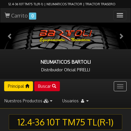
12.4-36 10T TM75 TL(R-1) | NEUMATICOS TRACTOR | TRACTOR TRASERO
Carrito
Togg
0
navig
NEUMATICOS BARTOLI
Distribuidor Oficial PIRELLI
Principal
Buscar
Togg
navig
Nuestros Productos
Usuarios
12.4-36 10T TM75 TL(R-1)