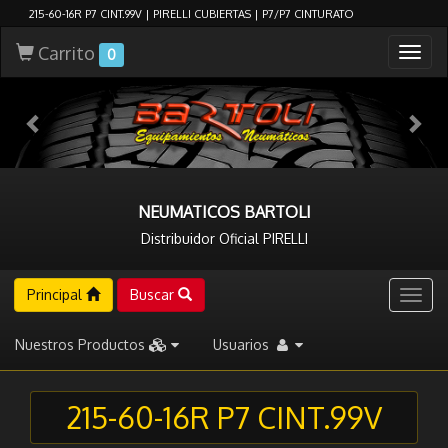
215-60-16R P7 CINT.99V | PIRELLI CUBIERTAS | P7/P7 CINTURATO
Carrito
Togg
0
navig
NEUMATICOS BARTOLI
Distribuidor Oficial PIRELLI
Principal
Buscar
Togg
navig
Nuestros Productos
Usuarios
215-60-16R P7 CINT.99V