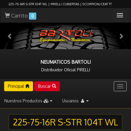
225-75-16R S-STR 104T WL | PIRELLI CUBIERTAS | SCORPION/CEAT TT
Carrito
Togg
0
navig
NEUMATICOS BARTOLI
Distribuidor Oficial PIRELLI
Principal
Buscar
Togg
navig
Nuestros Productos
Usuarios
225-75-16R S-STR 104T WL