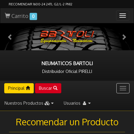
RECOMENDAR 1600-24 24TL G2/L-2 PN12
Carrito
Togg
0
navig
NEUMATICOS BARTOLI
Distribuidor Oficial PIRELLI
Principal
Buscar
Togg
navig
Nuestros Productos
Usuarios
Recomendar un Producto