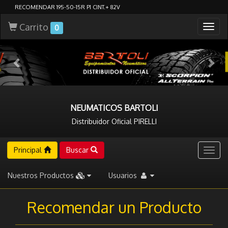
RECOMENDAR 195-50-15R P1 CINT.+ 82V
Carrito
Togg
0
navig
NEUMATICOS BARTOLI
Distribuidor Oficial PIRELLI
Principal
Buscar
Togg
navig
Nuestros Productos
Usuarios
Recomendar un Producto