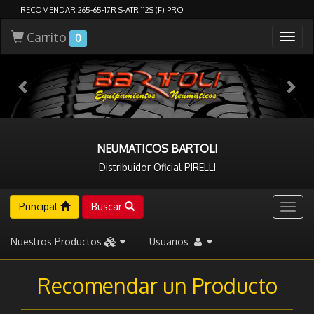
RECOMENDAR 265-65-17R S-ATR 112S (F) PRO
Carrito
Togg
0
navig
NEUMATICOS BARTOLI
Distribuidor Oficial PIRELLI
Principal
Buscar
Togg
navig
Nuestros Productos
Usuarios
Recomendar un Producto