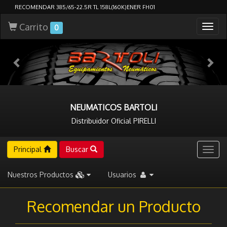
RECOMENDAR 385/65-22.5R TL 158L(160K)ENER FH01
Carrito
Togg
0
navig
NEUMATICOS BARTOLI
Distribuidor Oficial PIRELLI
Principal
Buscar
Togg
navig
Nuestros Productos
Usuarios
Recomendar un Producto